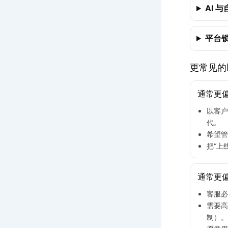
AI 
平台
更常见的
通常更偏向
以客户
代。
希望管
把“上
通常更偏向
客服必
需要高
制）。