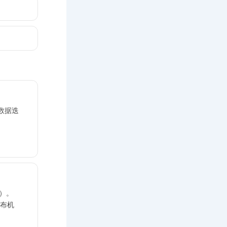
数据迭
）。
布机