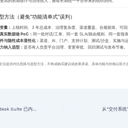
更高的前期设计与治理投入，换取长期统一平台带来的组织协同。
型方法（避免“功能清单式”误判）
变量：
上线时间、3 年总成本、治理复杂度、渠道覆盖、合规留痕、可回
真实数据做 PoC：
同一批对话/工单、同一套 SLA/路由规则、同一套报
件与隐性成本显性化：
渠道、AI、门户、支持计划、测试/沙盒、实施与
力纳入选型：
是否有人负责平台治理、变更审批、回归测试与发布节奏。
文仅提供对比思路与选型方法，不构成购买建议或效果承诺。具体功能与价格以双方
【客户通告】Zendesk Suite 已内置 Copilot AI 写作能力（预览版）
从“交付系统