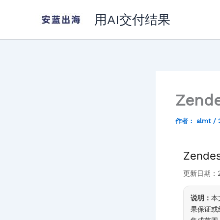
跳
用AI交付结果
至
内
容
Zend
作者：
almt
/
Zende
更新日期：20
说明：
本
果保证或