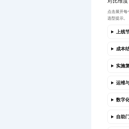
对比维度
点击展开每个
选型提示。
上线节奏
成本结
实施
运维
数字化
自助