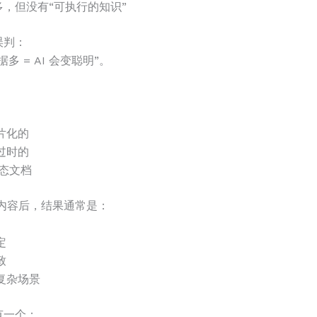
，但没有“可执行的知识”
误判：
多 = AI 会变聪明”。
片化的
过时的
静态文档
些内容后，结果通常是：
定
致
复杂场景
有一个：