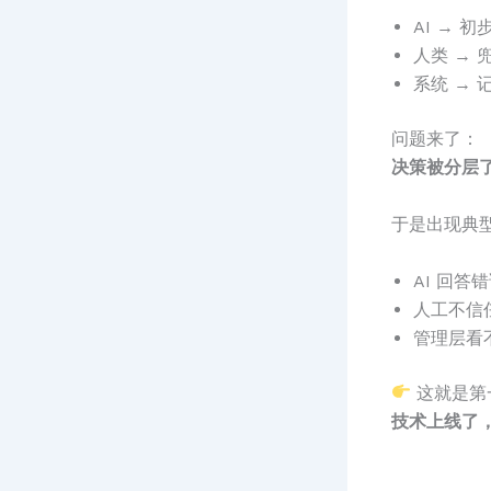
AI → 
人类 → 
系统 → 
问题来了：
决策被分层
于是出现典
AI 回答
人工不信任
管理层看
这就是第
技术上线了，