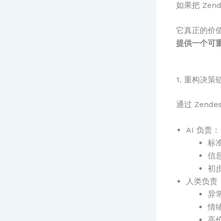
如果把 Zen
它真正的价
提供一个可
1. 重构决
通过 Zendes
AI 负责：
标
信
初
人类负责
异
情
高