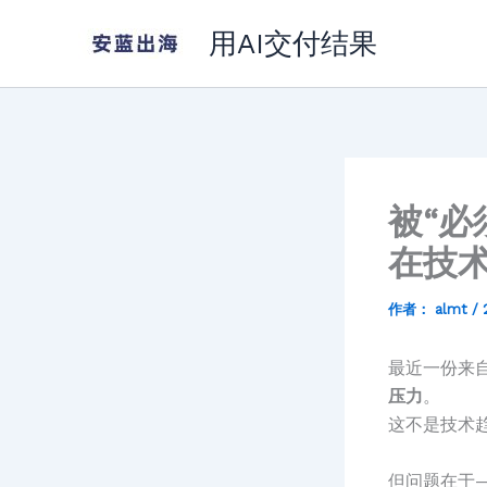
跳
用AI交付结果
至
内
容
被“必
在技
作者：
almt
/
最近一份来自 
压力
。
这不是技术
但问题在于