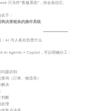
desk 只当作“客服系统”，你会低估它。
值在于：
重构决策链条的操作系统
策链：AI 与人各自负责什么
k AI Agents + Copilot，可以明确分工：
准问题识别
息查询（订单、物流等）
步解决
：
常判断
绪处理
价值客户决策