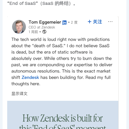
“End of SaaS”（SaaS 的终结）。