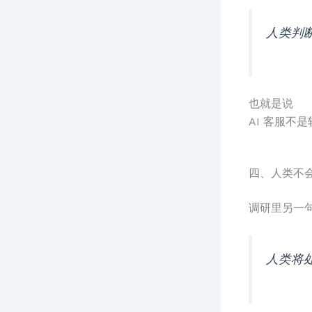
人类判断
也就是说
AI 客服不
四、人类不
调研里另一
人类将