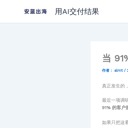
跳
用AI交付结果
至
内
容
当 9
作者：
almt
/
真正发生的，
最近一项调
91% 的客户
如果只把这