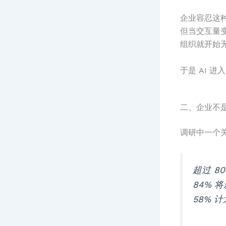
企业容忍这
但当交互量
组织就开始无
于是 AI 进
二、企业不
调研中一个
超过 8
84% 
58% 