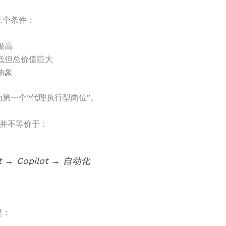
三个条件：
极高
低但总价值巨大
抽象
第一个“代理执行型岗位”。
I 并不等价于：
t → Copilot → 自动化
是：