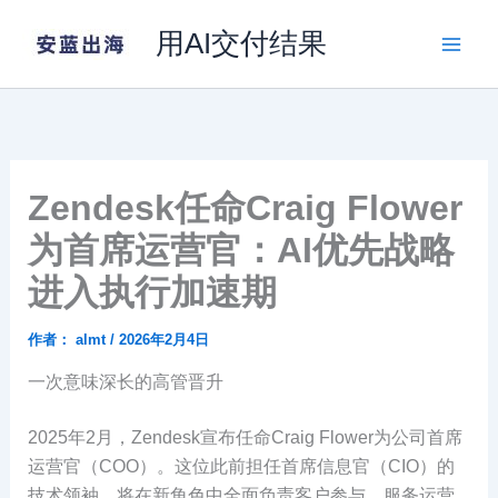
跳
用AI交付结果
至
内
容
Zendesk任命Craig Flower
为首席运营官：AI优先战略
进入执行加速期
作者：
almt
/
2026年2月4日
一次意味深长的高管晋升
2025年2月，Zendesk宣布任命Craig Flower为公司首席
运营官（COO）。这位此前担任首席信息官（CIO）的
技术领袖，将在新角色中全面负责客户参与、服务运营