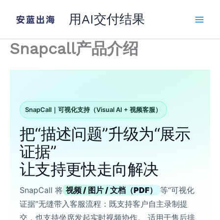
跳
用AI交付结果
至
内
容
Snapcall产品介绍
SnapCall｜可视化支持（Visual AI + 视频客服）
把“描述问题”升级为“展示
证据”
让支持更快走向解决
SnapCall 将
视频 / 图片 / 文档（PDF）
等“可视化
证据”无缝带入客服流程：既支持客户自主录制提
交，也支持坐席发起实时视频协作。 适用于售后排